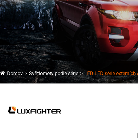
Domov
Světlomety podle série
LED LED série externích 