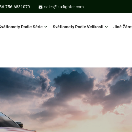
86-756-6831079
sales@luxfighter.com
Světlomety Podle Série
Světlomety Podle Velikosti
Jiné Žáro