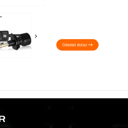

Odeslat dotaz