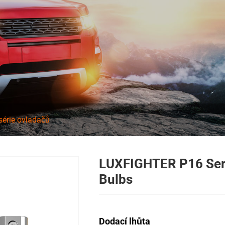
série ovladačů
LUXFIGHTER P16 Ser
Bulbs
Dodací lhůta