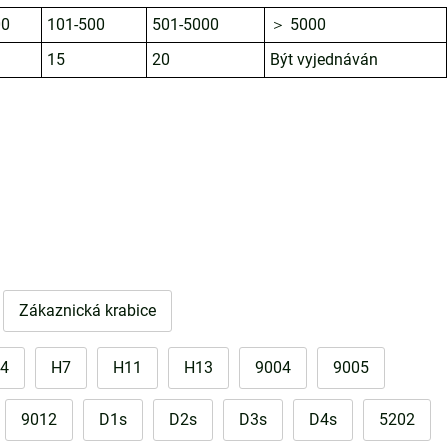
00
101-500
501-5000
＞ 5000
15
20
Být vyjednáván
Zákaznická krabice
4
H7
H11
H13
9004
9005
9012
D1s
D2s
D3s
D4s
5202