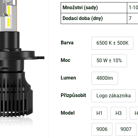
Množství (sady)
1-1
Dodací doba (dny)
7
Barva
6500 K ± 500K
Moc
50 W ± 10%
Lumen
4800lm
Přizpůsobit
Logo zákazníka
Model
H1
H3
H
9006
9007